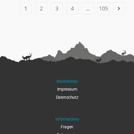
1
2
3
4
…
105
Rechtliches
Impressu
m
Datenschut
z
Informatives
Fragen