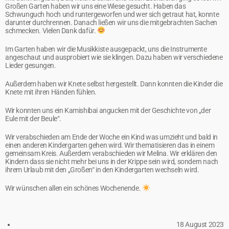
Großen Garten haben wir uns eine Wiese gesucht. Haben das
Schwunguch hoch und runtergeworfen und wer sich getraut hat, konnte
darunter durchrennen. Danach ließen wir uns die mitgebrachten Sachen
schmecken. Vielen Dank dafür.
Im Garten haben wir die Musikkiste ausgepackt, uns die Instrumente
angeschaut und ausprobiert wie sie klingen. Dazu haben wir verschiedene
Lieder gesungen.
Außerdem haben wir Knete selbst hergestellt. Dann konnten die Kinder die
Knete mit ihren Händen fühlen.
Wir konnten uns ein Kamishibai angucken mit der Geschichte von „der
Eule mit der Beule“.
Wir verabschieden am Ende der Woche ein Kind was umzieht und bald in
einen anderen Kindergarten gehen wird. Wir thematisieren das in einem
gemeinsam Kreis. Außerdem verabschieden wir Melina. Wir erklären den
Kindern dass sie nicht mehr bei uns in der Krippe sein wird, sondern nach
ihrem Urlaub mit den „Großen“ in den Kindergarten wechseln wird.
Wir wünschen allen ein schönes Wochenende.
18 August 2023