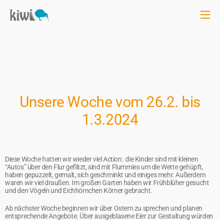
Unsere Woche vom 26.2. bis
1.3.2024
Diese Woche hatten wir wieder viel Action: die Kinder sind mit kleinen
“Autos” über den Flur geflitzt, sind mit Flummies um die Wette gehüpft,
haben gepuzzelt, gemalt, sich geschminkt und einiges mehr. Außerdem
waren wir viel draußen. Im großen Garten haben wir Frühblüher gesucht
und den Vögeln und Eichhörnchen Körner gebracht.
Ab nächster Woche beginnen wir über Ostern zu sprechen und planen
entsprechende Angebote. Über ausgeblasene Eier zur Gestaltung würden