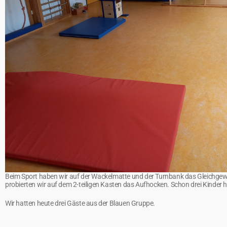
Beim Sport haben wir auf der Wackelmatte und der Turnbank das Gleichgewi
probierten wir auf dem 2-teiligen Kasten das Aufhocken. Schon drei Kinder 
Wir hatten heute drei Gäste aus der Blauen Gruppe.