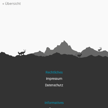
« Übersicht
Rechtliches
Impressu
m
Datenschut
z
Informatives