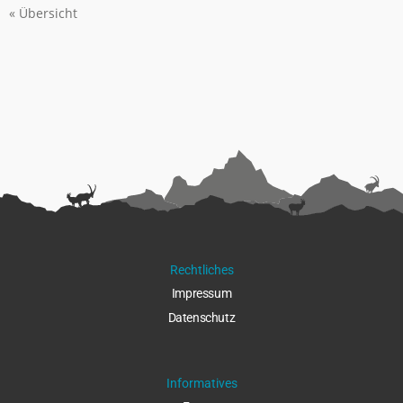
« Übersicht
Rechtliches
Impressu
m
Datenschut
z
Informatives