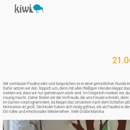
21.0
Wir vermissen Pauline sehr und besprechen es in einer gemütlichen Runde i
Dafür setzen wir den Teppich um, denn mit allen fleißigen Händen klappt da
merken wir, dass wir nur gemeinsam stark sind. Im Gespräch merken wir, das
traurig macht. Daher finden wir die Vorfreude, die uns Freude schenkt, de
im Garten vorprogrammiert, da klappt das Umziehen nach dem Schlafen plötz
Motivation ist groß. Die Kinder haben sich riesig gefreut, als sie Pauline in d
Ein tolles und emotionales Wiedersehen. Viele Grüße Martina